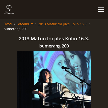
Úvod
Fotoalbum
2013 Maturitní ples Kolín 16.3.
bumerang 200
FOTOALBUM
2013 Maturitní ples Kolín 16.3.
bumerang 200
Kapela BUMERANG
Poříčany okr. Kolín
+420 724 629 042
kapelabumerang@gmail.com
© 2026 eStránky.cz
|
Tisk
|
Hore ↑