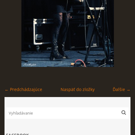
← Predchádzajúce
Naspäť do zložky
Ďalšie →