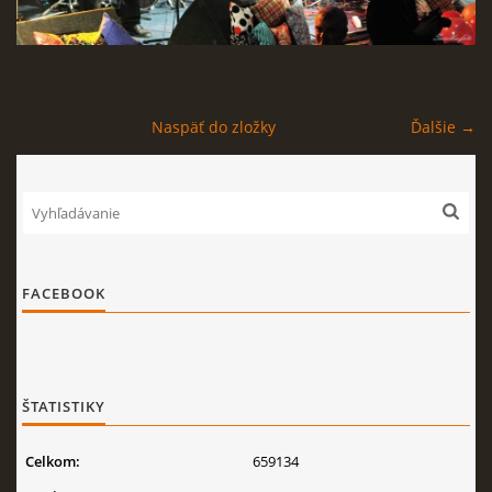
Naspäť do zložky
Ďalšie →
FACEBOOK
ŠTATISTIKY
Celkom:
659134