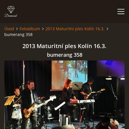
Úvod
Fotoalbum
2013 Maturitní ples Kolín 16.3.
bumerang 358
FOTOALBUM
2013 Maturitní ples Kolín 16.3.
bumerang 358
Kapela BUMERANG
Poříčany okr. Kolín
+420 724 629 042
kapelabumerang@gmail.com
© 2026 eStránky.cz
|
Tisk
|
Hore ↑