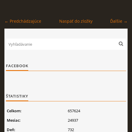
← Predchádzajúce
Naspäť do zložky
Ďalšie →
FACEBOOK
ŠTATISTIKY
Celkom:
657624
Mesiac:
24937
Deň:
732