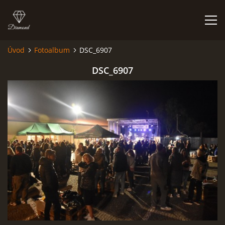
Úvod
Fotoalbum
DSC_6907
FOTOALBUM
DSC_6907
Kapela BUMERANG
Poříčany okr. Kolín
+420 724 629 042
kapelabumerang@gmail.com
© 2026 eStránky.cz
|
Tisk
|
Hore ↑