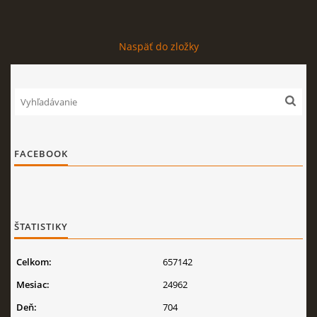
Naspäť do zložky
FACEBOOK
ŠTATISTIKY
Celkom:
657142
Mesiac:
24962
Deň:
704