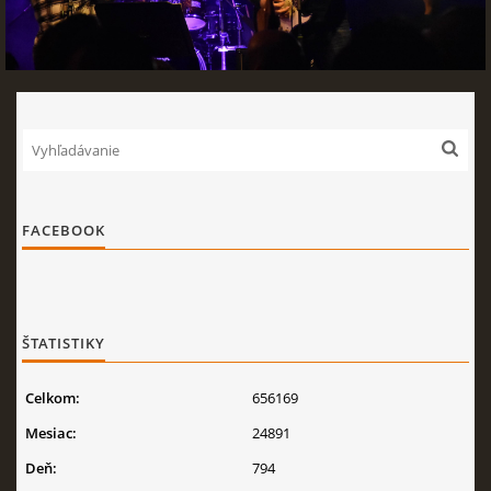
FACEBOOK
ŠTATISTIKY
Celkom:
656169
Mesiac:
24891
Deň:
794