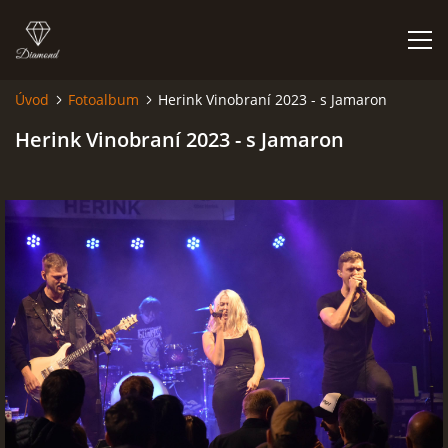
Úvod
Fotoalbum
Herink Vinobraní 2023 - s Jamaron
FOTOALBUM
Herink Vinobraní 2023 - s Jamaron
Kapela BUMERANG
Poříčany okr. Kolín
+420 724 629 042
kapelabumerang@gmail.com
© 2026 eStránky.cz
|
Tisk
|
Hore ↑