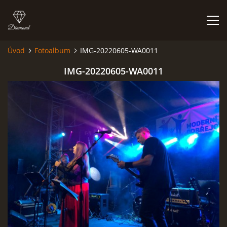
Úvod
Fotoalbum
IMG-20220605-WA0011
FOTOALBUM
IMG-20220605-WA0011
Kapela BUMERANG
Poříčany okr. Kolín
+420 724 629 042
kapelabumerang@gmail.com
© 2026 eStránky.cz
|
Tisk
|
Hore ↑