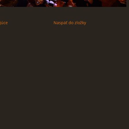
júce
Naspäť do zložky