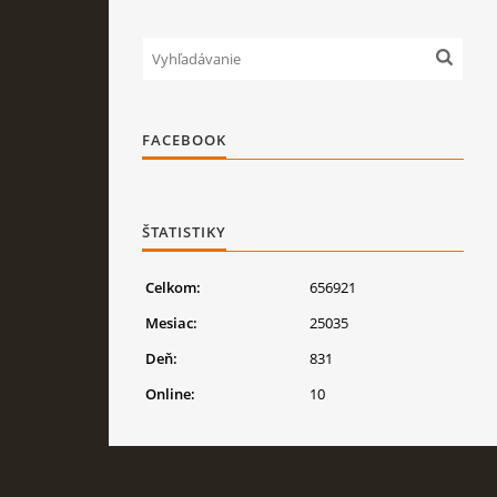
FACEBOOK
ŠTATISTIKY
Celkom:
656921
Mesiac:
25035
Deň:
831
Online:
10