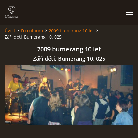
Úvod
Fotoalbum
2009 bumerang 10 let
Září děti, Bumerang 10. 025
HISTORIE
2009 bumerang 10 let
AKCE
Září děti, Bumerang 10. 025
JAK VYPADÁME
FOTOALBUM
CO HRAJEME
UKÁZKY