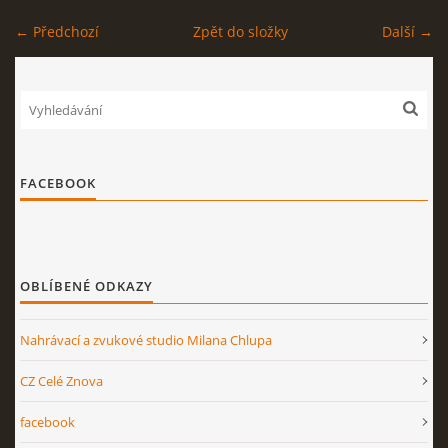
← Předchozí
Zpět do složky
Další →
STAGEPLAN
Kapela BUMERANG
Poříčany okr. Kolín
FACEBOOK
+420 724 629 042
kapelabumerang@gmail.com
OBLÍBENÉ ODKAZY
© 2026 eStránky.cz
|
Tisk
|
Nahoru ↑
Nahrávací a zvukové studio Milana Chlupa
CZ Celé Znova
facebook