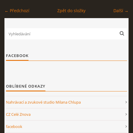
← Předchozí
Zpět do složky
Další →
STAGEPLAN
Kapela BUMERANG
Poříčany okr. Kolín
FACEBOOK
+420 724 629 042
kapelabumerang@gmail.com
OBLÍBENÉ ODKAZY
© 2026 eStránky.cz
|
Tisk
|
Nahoru ↑
Nahrávací a zvukové studio Milana Chlupa
CZ Celé Znova
facebook