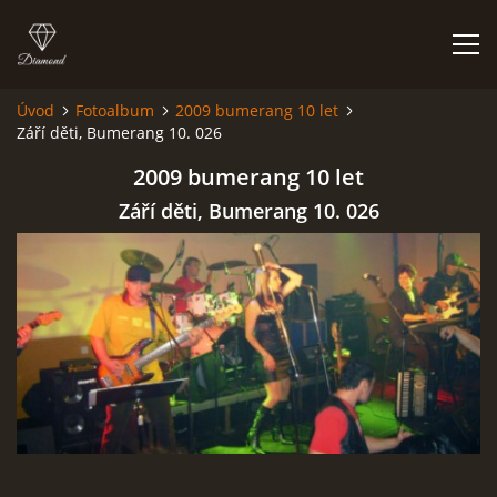
Úvod
Fotoalbum
2009 bumerang 10 let
Září děti, Bumerang 10. 026
HISTORIE
2009 bumerang 10 let
AKCE
Září děti, Bumerang 10. 026
JAK VYPADÁME
FOTOALBUM
CO HRAJEME
UKÁZKY