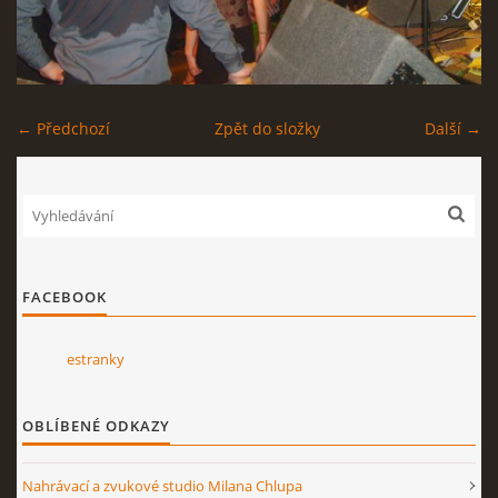
STAGEPLAN
← Předchozí
Zpět do složky
Další →
Kapela BUMERANG
Poříčany okr. Kolín
+420 724 629 042
kapelabumerang@gmail.com
FACEBOOK
© 2026 eStránky.cz
|
Tisk
|
Nahoru ↑
estranky
OBLÍBENÉ ODKAZY
Nahrávací a zvukové studio Milana Chlupa