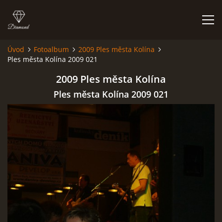
Úvod
Fotoalbum
2009 Ples města Kolína
Ples města Kolína 2009 021
HISTORIE
2009 Ples města Kolína
AKCE
Ples města Kolína 2009 021
JAK VYPADÁME
FOTOALBUM
CO HRAJEME
UKÁZKY