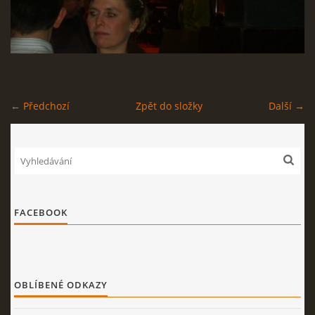
STAGEPLAN
← Předchozí
Zpět do složky
Další →
Kapela BUMERANG
Poříčany okr. Kolín
+420 724 629 042
kapelabumerang@gmail.com
© 2026 eStránky.cz
|
Tisk
|
Nahoru ↑
FACEBOOK
OBLÍBENÉ ODKAZY