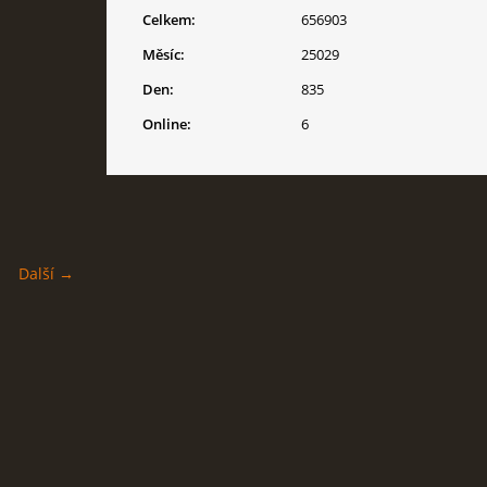
Celkem:
656903
Měsíc:
25029
Den:
835
Online:
6
Další →