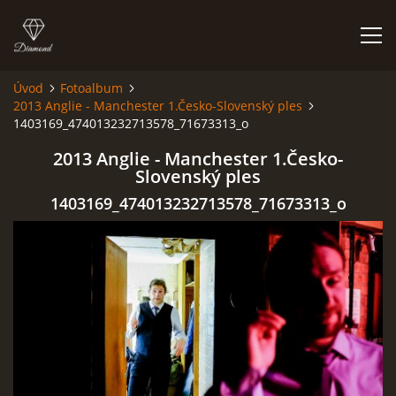
Úvod
Fotoalbum
2013 Anglie - Manchester 1.Česko-Slovenský ples
HISTORIE
1403169_474013232713578_71673313_o
2013 Anglie - Manchester 1.Česko-
AKCE
Slovenský ples
1403169_474013232713578_71673313_o
JAK VYPADÁME
FOTOALBUM
CO HRAJEME
UKÁZKY