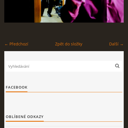
STAGEPLAN
Kapela BUMERANG
← Předchozí
Zpět do složky
Další →
Poříčany okr. Kolín
+420 724 629 042
kapelabumerang@gmail.com
© 2026 eStránky.cz
|
Tisk
|
Nahoru ↑
FACEBOOK
OBLÍBENÉ ODKAZY