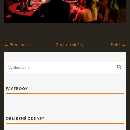
STAGEPLAN
Kapela BUMERANG
← Předchozí
Zpět do složky
Další →
Poříčany okr. Kolín
+420 724 629 042
kapelabumerang@gmail.com
© 2026 eStránky.cz
|
Tisk
|
Nahoru ↑
FACEBOOK
OBLÍBENÉ ODKAZY