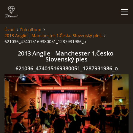
Úvod
Fotoalbum
2013 Anglie - Manchester 1.Česko-Slovenský ples
HISTORIE
621036_474015169380051_1287931986_o
2013 Anglie - Manchester 1.Česko-
AKCE
Slovenský ples
621036_474015169380051_1287931986_o
JAK VYPADÁME
FOTOALBUM
CO HRAJEME
UKÁZKY