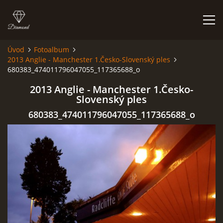
Úvod
Fotoalbum
2013 Anglie - Manchester 1.Česko-Slovenský ples
HISTORIE
680383_474011796047055_117365688_o
2013 Anglie - Manchester 1.Česko-
AKCE
Slovenský ples
680383_474011796047055_117365688_o
JAK VYPADÁME
FOTOALBUM
CO HRAJEME
UKÁZKY