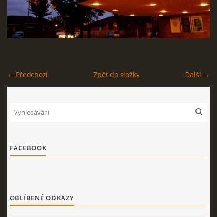
STAGEPLAN
Kapela BUMERANG
← Předchozí
Zpět do složky
Další →
Poříčany okr. Kolín
+420 724 629 042
kapelabumerang@gmail.com
© 2026 eStránky.cz
|
Tisk
|
Nahoru ↑
FACEBOOK
OBLÍBENÉ ODKAZY