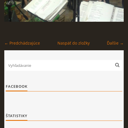
← Predchádzajúce
Naspäť do zložky
Ďalšie →
FACEBOOK
ŠTATISTIKY