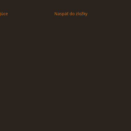
júce
Naspäť do zložky