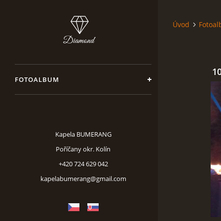
Úvod
Fotoa
1
FOTOALBUM
Kapela BUMERANG
Poříčany okr. Kolín
+420 724 629 042
kapelabumerang@gmail.com