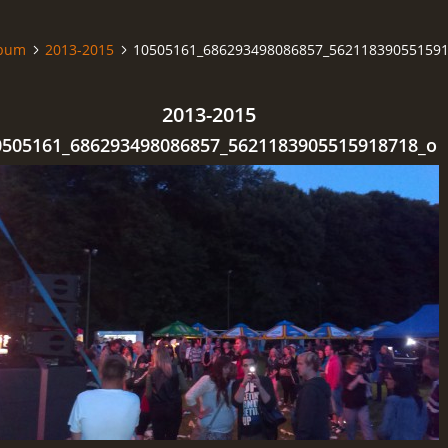
lbum
2013-2015
10505161_686293498086857_562118390551591
2013-2015
0505161_686293498086857_5621183905515918718_o