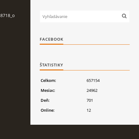
8718_o
FACEBOOK
ŠTATISTIKY
Celkom:
657154
Mesiac:
24962
Deň:
701
Online:
12