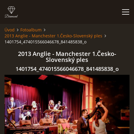
Úvod
Fotoalbum
2013 Anglie - Manchester 1.Česko-Slovenský ples
FOTOALBUM
1401754_474015566046678_841485838_o
2013 Anglie - Manchester 1.Česko-
Slovenský ples
1401754_474015566046678_841485838_o
Kapela BUMERANG
Poříčany okr. Kolín
+420 724 629 042
kapelabumerang@gmail.com
© 2026 eStránky.cz
|
Tisk
|
Hore ↑