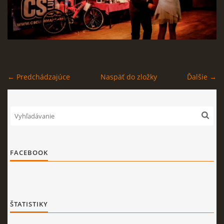
← Predchádzajúce
Naspäť do zložky
Ďalšie →
FACEBOOK
ŠTATISTIKY