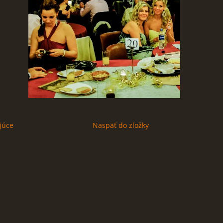
júce
Naspäť do zložky