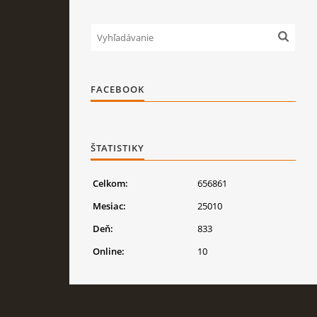
FACEBOOK
ŠTATISTIKY
Celkom:
656861
Mesiac:
25010
Deň:
833
Online:
10