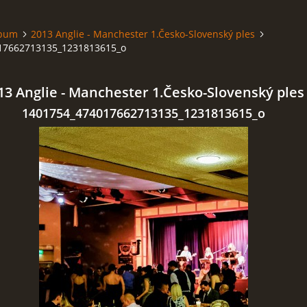
lbum
2013 Anglie - Manchester 1.Česko-Slovenský ples
17662713135_1231813615_o
13 Anglie - Manchester 1.Česko-Slovenský ples
1401754_474017662713135_1231813615_o