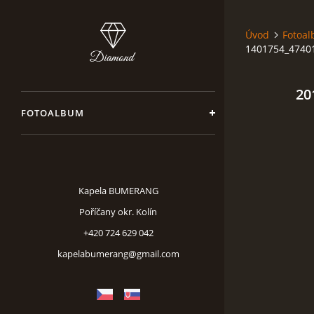
Úvod
Fotoa
1401754_4740
20
FOTOALBUM
Kapela BUMERANG
Poříčany okr. Kolín
+420 724 629 042
kapelabumerang@gmail.com