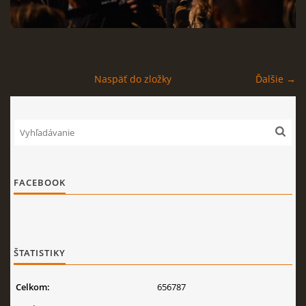
Naspäť do zložky
Ďalšie →
FACEBOOK
ŠTATISTIKY
Celkom:
656787