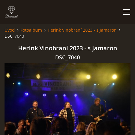
Úvod
Fotoalbum
Herink Vinobraní 2023 - s Jamaron
DSC_7040
FOTOALBUM
Herink Vinobraní 2023 - s Jamaron
DSC_7040
Kapela BUMERANG
Poříčany okr. Kolín
+420 724 629 042
kapelabumerang@gmail.com
© 2026 eStránky.cz
|
Tisk
|
Hore ↑